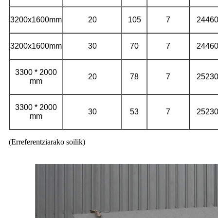
3200x1600mm
20
105
7
2446
3200x1600mm
30
70
7
2446
3300 * 2000
20
78
7
2523
mm
3300 * 2000
30
53
7
2523
mm
(Erreferentziarako soilik)