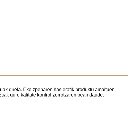
tuak direla. Ekoizpenaren hasieratik produktu amaituen
tiak gure kalitate kontrol zorrotzaren pean daude.