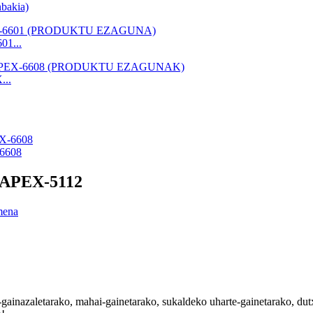
nbakia)
01...
...
-6608
k APEX-5112
-gainazaletarako, mahai-gainetarako, sukaldeko uharte-gainetarako, du