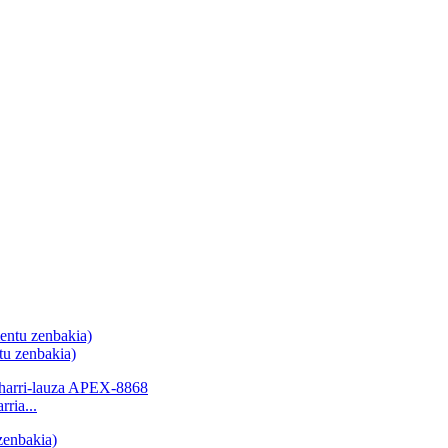
tu zenbakia)
rria...