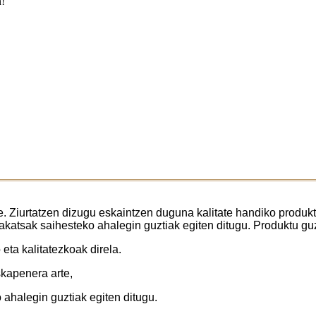
n!
de. Ziurtatzen dizugu eskaintzen duguna kalitate handiko produk
akatsak saihesteko ahalegin guztiak egiten ditugu. Produktu guz
eta kalitatezkoak direla.
skapenera arte,
 ahalegin guztiak egiten ditugu.