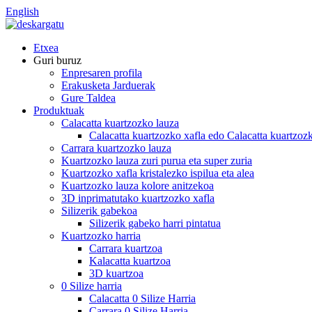
English
Etxea
Guri buruz
Enpresaren profila
Erakusketa Jarduerak
Gure Taldea
Produktuak
Calacatta kuartzozko lauza
Calacatta kuartzozko xafla edo Calacatta kuartzozk
Carrara kuartzozko lauza
Kuartzozko lauza zuri purua eta super zuria
Kuartzozko xafla kristalezko ispilua eta alea
Kuartzozko lauza kolore anitzekoa
3D inprimatutako kuartzozko xafla
Silizerik gabekoa
Silizerik gabeko harri pintatua
Kuartzozko harria
Carrara kuartzoa
Kalacatta kuartzoa
3D kuartzoa
0 Silize harria
Calacatta 0 Silize Harria
Carrara 0 Silize Harria