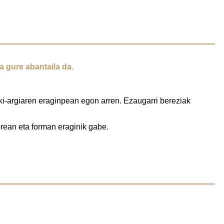
a
gure abantaila da.
zki-argiaren eraginpean egon arren. Ezaugarri bereziak
orean eta forman eraginik gabe.