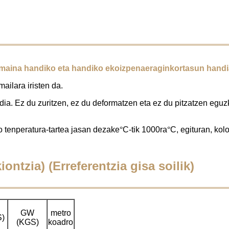
tamaina handiko eta handiko ekoizpena
eraginkortasun handi
ilara iristen da.
andia. Ez du zuritzen, ez du deformatzen eta ez du pitzatzen egu
 tenperatura-tartea jasan dezake
°
C-tik 1000ra
°
C, egituran, kol
ontzia) (Erreferentzia gisa soilik)
GW
metro
S)
(KGS)
koadro