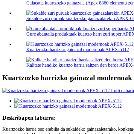
Calacatta kuartzozko gainazala (Apex 8860 elementu ze
Sukalde zuri puruak kuartzozko gainazalarekin APEX-66
Gure abantaila produktuak kuartzo harri zuri super APEX
Kuartzozko harrizko gainazal modernoak APEX-5112
Kalitate handiko kuartzo harria saltzen den beroa APEX
Kuartzozko harrizko gainazal modernoa
Deskribapen laburra:
Kuartzozko harria oso erabilia da sukaldeko gainazaletarako, konketa