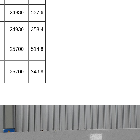
0
24930
537.6
0
24930
358.4
0
25700
514.8
0
25700
349,8