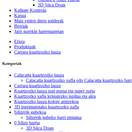
3D Siica Doan
Kalitate Kontrola
Kasua
Maiz egiten diren galderak
Berriak
Jarri gurekin harremanetan
Etxea
Produktuak
Carrara kuartzozko lauza
Kategoriak
Calacatta kuartzozko lauza
Calacatta kuartzozko xafla edo Calacatta kuartzozko harr
Carrara kuartzozko lauza
Kuartzozko lauza zuri purua eta super zuria
Kuartzozko xafla kristalezko ispilua eta alea
Kuartzozko lauza kolore anitzekoa
3D inprimatutako kuartzozko xafla
Silizerik gabekoa
Silizerik gabeko harri pintatua
0 Silize harria
3D Siica Doan