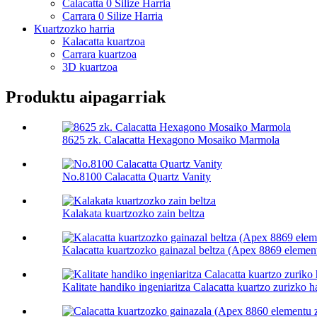
Calacatta 0 Silize Harria
Carrara 0 Silize Harria
Kuartzozko harria
Kalacatta kuartzoa
Carrara kuartzoa
3D kuartzoa
Produktu aipagarriak
8625 zk. Calacatta Hexagono Mosaiko Marmola
No.8100 Calacatta Quartz Vanity
Kalakata kuartzozko zain beltza
Kalacatta kuartzozko gainazal beltza (Apex 8869 elemen
Kalitate handiko ingeniaritza Calacatta kuartzo zurizko ha