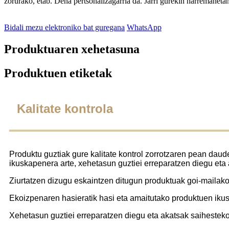
zorurako, etab. Dena pertsonalizagarria da. Jarri gurekin harremaneta
Bidali mezu elektroniko bat guregana
WhatsApp
Produktuaren xehetasuna
Produktuen etiketak
Kalitate kontrola
Produktu guztiak gure kalitate kontrol zorrotzaren pean dau
ikuskapenera arte, xehetasun guztiei erreparatzen diegu eta 
Ziurtatzen dizugu eskaintzen ditugun produktuak goi-mailako 
Ekoizpenaren hasieratik hasi eta amaitutako produktuen iku
Xehetasun guztiei erreparatzen diegu eta akatsak saihesteko